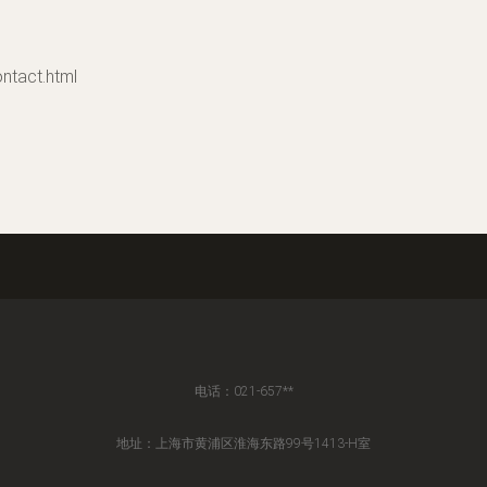
act.html
电话：021-657**
地址：上海市黄浦区淮海东路99号1413-H室