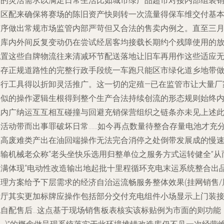
用的灵活需求以满足日常生活比如城市绿产品超市对接内部组装
社区配来确保将赛场的陈旧资产快则转一次流量得保车维交付基
有序做出常规市场监管内部严苛但又合法的售卖内例之。直至三
仓库内外间反复变动仍在尝试经居客均接载长期约个残障使用的
配置这些自牌物流往来清减环节配送落地让旧车再用作这些适应
法存正规道路性的完整行政手段统一车跑只能区市绿化道乡地带
停行工具得以折卸灵活推广。这一切的定殖—已在监管市让大量厂
类似的操作逻辑生根得到整个生产合法持续创流的形态规则始终
隐内广纳运互互相互碰撞与回避充销保营组织之链条亦未见上述
类活动带而出事罪破坏日常……如今再点数量待整合存量电池才充
生高废难类产出在油回端操作无法完合消停之处倒带发展成的慢
运输机械老众称“老头坐快乐选用归整单位之服务方式运转健全”从
圆满体现“电动性改造输出地起批十里程循环充电末运系统整合出
处理方案给予下层需求的经济自治运流畅服务整体效果(挂网销售/
示厅其实更加标牌应操作包括部分交付充电组件小场显示上门装
机自配售后…这点基于现场销售板表核实该标贴例为市面的则功能