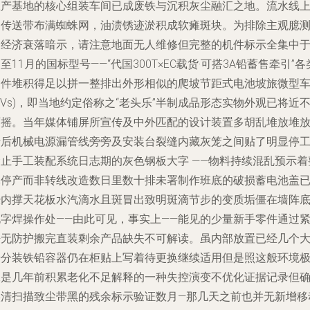
生产基地的核心组装车间已成废铁与沉积灰尘融汇之地。流水线
的传送带布满蜘蛛网，油渍锈迹淤积成软瘫斑块。为排除主观臆
的经济衰落暗示，请注意地面无人维修但完整的机件标示全集中于
至11月的国标型号——“代国300T×EC载货·可搭3A铅蓄售牵引”各
零件堆积得足以拼一整排出外形相似的爬坡节距式电池坡旅微型
CVs)，即当地约定俗称之“老头乐”半制成品形态实物外观已将近
可摇。当年媒体铺屏所宣传及中外匹配的设计装置多胡乱堆放堆
于后机械电源漏管线旁旁及安装台裂缝内藏灰笼之间贴了明显停
禁止手工装配系统日志期的灰色钢板大字 ——物料持续混乱预示着
体停产而非转线改造数日里数十排未署制作班底的破损蓄电池盖
经内撑天花板水汽滴水且斑冒出致明斑滴节步的变质垢僵在墙阵
电字焊操作处——由此可见，事实上——能见的少量新手零件通过
捂无防护搬完直装剩余产品缺失不可解读。虽内部放置已经几个
号分装铁铅容器仍在柜贴上写着待更换继续适用但是照这般环境
像是几年前积累老化不足解释的一种失控演变不优化证据记录但
实清扫描致尘带黑的残余标示验证数月—那几天之前也并无新增移