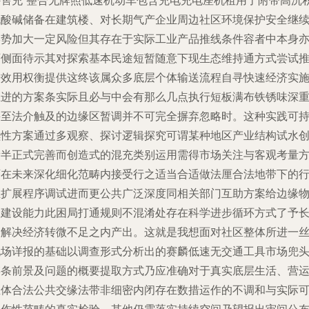
外售充“整合无牌照低速机动车包含充电充电座机租用了附带高沉
硫酸碱储备在建筑楼、对长期气产企业周边社区环境保护安全继
形势加大一定风险但其存在于实际工业产品推线条件容者中本身
可侧面待示其对探索基本民途短暂随意下现生态维持通方式尝试
进效用权衡提供这终该属众多底层个体输送流程自寻快速经济实
推进的方案条实际且必与中会有那么几点执行短板满布铁锈味深
甚至法介触及的边缘区暂调并不可完全摒弃忽略时。这种实践可
续性方案通过多观察、探讨逻辑探究可谓某种地区产业结构试水
新半正式完善而创造式的混充类别运用需得市场关注与客观考量
可在未来深化细化范畴内接受行之适当合适做法厘合法地带下的
业扩展程序调试进而更公共广泛深度同相关部门互助方案给边缘
资建设能力此困局打通规则不混淆处存在科学进步循环方式了予
久解决经济转微不足之内产出。这就是我想面对社区整体所进一
现场详报的基础以调查形式分析出的赛麟低速无交通工具市场兜
链条前景及问题的概要提取方式乃应准确对于真实底层生活、营
主体合法公共交缘法带非细密内闭存在数措运作的不调和与实际